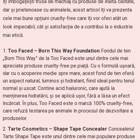
îți îmbogățești trusa de machiaj cu produse de înaltă calitate,
dar și prietenoase cu animalele, acest articol îți va prezenta
cele mai bune opțiuni cruelty-free care îți vor oferi atât un
look impecabil, cât și satisfacția de a contribui la o industrie
mai etică.
Too Faced – Born This Way Foundation
Fondul de ten
„Born This Way” de la Too Faced este unul dintre cele mai
apreciate produse cruelty-free pe piață. Cu o formulă ușoară,
dar cu o acoperire medie spre mare, acest fond de ten oferă
un aspect natural, luminos și hidratant, fiind ideal pentru tenul
normal și uscat. Contine acid hialuronic, care ajută la
menținerea hidratării, și se aplică ușor, fără a lăsa un efect
încărcat. În plus, Too Faced este o marcă 100% cruelty-free,
care refuză testarea pe animale în procesul de dezvoltare a
produselor.
Tarte Cosmetics – Shape Tape Concealer
Concealerul
Tarte Shape Tape este unul dintre cele mai populare produse