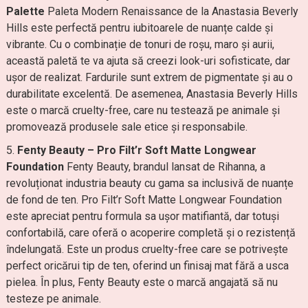
Palette
Paleta Modern Renaissance de la Anastasia Beverly
Hills este perfectă pentru iubitoarele de nuanțe calde și
vibrante. Cu o combinație de tonuri de roșu, maro și aurii,
această paletă te va ajuta să creezi look-uri sofisticate, dar
ușor de realizat. Fardurile sunt extrem de pigmentate și au o
durabilitate excelentă. De asemenea, Anastasia Beverly Hills
este o marcă cruelty-free, care nu testează pe animale și
promovează produsele sale etice și responsabile.
Fenty Beauty – Pro Filt’r Soft Matte Longwear
Foundation
Fenty Beauty, brandul lansat de Rihanna, a
revoluționat industria beauty cu gama sa inclusivă de nuanțe
de fond de ten. Pro Filt’r Soft Matte Longwear Foundation
este apreciat pentru formula sa ușor matifiantă, dar totuși
confortabilă, care oferă o acoperire completă și o rezistență
îndelungată. Este un produs cruelty-free care se potrivește
perfect oricărui tip de ten, oferind un finisaj mat fără a usca
pielea. În plus, Fenty Beauty este o marcă angajată să nu
testeze pe animale.