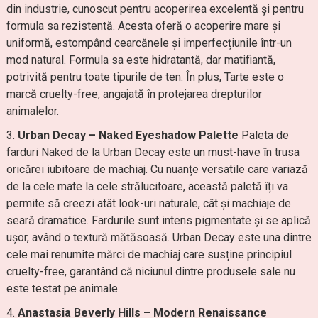
din industrie, cunoscut pentru acoperirea excelentă și pentru
formula sa rezistentă. Acesta oferă o acoperire mare și
uniformă, estompând cearcănele și imperfecțiunile într-un
mod natural. Formula sa este hidratantă, dar matifiantă,
potrivită pentru toate tipurile de ten. În plus, Tarte este o
marcă cruelty-free, angajată în protejarea drepturilor
animalelor.
Urban Decay – Naked Eyeshadow Palette
Paleta de
farduri Naked de la Urban Decay este un must-have în trusa
oricărei iubitoare de machiaj. Cu nuanțe versatile care variază
de la cele mate la cele strălucitoare, această paletă îți va
permite să creezi atât look-uri naturale, cât și machiaje de
seară dramatice. Fardurile sunt intens pigmentate și se aplică
ușor, având o textură mătăsoasă. Urban Decay este una dintre
cele mai renumite mărci de machiaj care susține principiul
cruelty-free, garantând că niciunul dintre produsele sale nu
este testat pe animale.
Anastasia Beverly Hills – Modern Renaissance