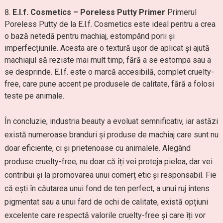
E.l.f. Cosmetics – Poreless Putty Primer
Primerul
Poreless Putty de la E.l.f. Cosmetics este ideal pentru a crea
o bază netedă pentru machiaj, estompând porii și
imperfecțiunile. Acesta are o textură ușor de aplicat și ajută
machiajul să reziste mai mult timp, fără a se estompa sau a
se desprinde. E.l.f. este o marcă accesibilă, complet cruelty-
free, care pune accent pe produsele de calitate, fără a folosi
teste pe animale.
În concluzie, industria beauty a evoluat semnificativ, iar astăzi
există numeroase branduri și produse de machiaj care sunt nu
doar eficiente, ci și prietenoase cu animalele. Alegând
produse cruelty-free, nu doar că îți vei proteja pielea, dar vei
contribui și la promovarea unui comerț etic și responsabil. Fie
că ești în căutarea unui fond de ten perfect, a unui ruj intens
pigmentat sau a unui fard de ochi de calitate, există opțiuni
excelente care respectă valorile cruelty-free și care îți vor