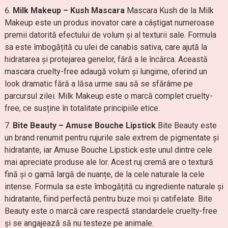
Milk Makeup – Kush Mascara
Mascara Kush de la Milk
Makeup este un produs inovator care a câștigat numeroase
premii datorită efectului de volum și al texturii sale. Formula
sa este îmbogățită cu ulei de canabis sativa, care ajută la
hidratarea și protejarea genelor, fără a le încărca. Această
mascara cruelty-free adaugă volum și lungime, oferind un
look dramatic fără a lăsa urme sau să se sfărâme pe
parcursul zilei. Milk Makeup este o marcă complet cruelty-
free, ce susține în totalitate principiile etice.
Bite Beauty – Amuse Bouche Lipstick
Bite Beauty este
un brand renumit pentru rujurile sale extrem de pigmentate și
hidratante, iar Amuse Bouche Lipstick este unul dintre cele
mai apreciate produse ale lor. Acest ruj cremă are o textură
fină și o gamă largă de nuanțe, de la cele naturale la cele
intense. Formula sa este îmbogățită cu ingrediente naturale și
hidratante, fiind perfectă pentru buze moi și catifelate. Bite
Beauty este o marcă care respectă standardele cruelty-free
și se angajează să nu testeze pe animale.