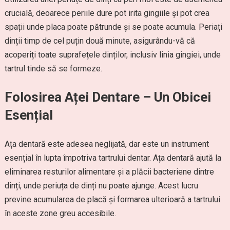
crucială, deoarece periile dure pot irita gingiile și pot crea
spații unde placa poate pătrunde și se poate acumula. Periați
dinții timp de cel puțin două minute, asigurându-vă că
acoperiți toate suprafețele dinților, inclusiv linia gingiei, unde
tartrul tinde să se formeze.
Folosirea Aței Dentare – Un Obicei
Esențial
Ața dentară este adesea neglijată, dar este un instrument
esențial în lupta împotriva tartrului dentar. Ața dentară ajută la
eliminarea resturilor alimentare și a plăcii bacteriene dintre
dinți, unde periuța de dinți nu poate ajunge. Acest lucru
previne acumularea de placă și formarea ulterioară a tartrului
în aceste zone greu accesibile.