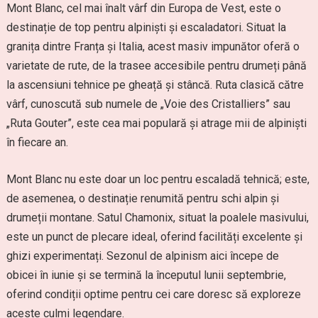
Mont Blanc, cel mai înalt vârf din Europa de Vest, este o
destinație de top pentru alpiniști și escaladatori. Situat la
granița dintre Franța și Italia, acest masiv impunător oferă o
varietate de rute, de la trasee accesibile pentru drumeți până
la ascensiuni tehnice pe gheață și stâncă. Ruta clasică către
vârf, cunoscută sub numele de „Voie des Cristalliers” sau
„Ruta Gouter”, este cea mai populară și atrage mii de alpiniști
în fiecare an.
Mont Blanc nu este doar un loc pentru escaladă tehnică; este,
de asemenea, o destinație renumită pentru schi alpin și
drumeții montane. Satul Chamonix, situat la poalele masivului,
este un punct de plecare ideal, oferind facilități excelente și
ghizi experimentați. Sezonul de alpinism aici începe de
obicei în iunie și se termină la începutul lunii septembrie,
oferind condiții optime pentru cei care doresc să exploreze
aceste culmi legendare.