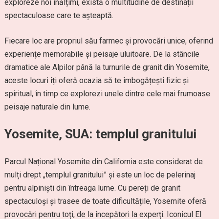
exploreze noi înălțimi, există o multitudine de destinații
spectaculoase care te așteaptă.
Fiecare loc are propriul său farmec și provocări unice, oferind
experiențe memorabile și peisaje uluitoare. De la stâncile
dramatice ale Alpilor până la turnurile de granit din Yosemite,
aceste locuri îți oferă ocazia să te îmbogățești fizic și
spiritual, în timp ce explorezi unele dintre cele mai frumoase
peisaje naturale din lume.
Yosemite, SUA: templul granitului
Parcul Național Yosemite din California este considerat de
mulți drept „templul granitului” și este un loc de pelerinaj
pentru alpiniști din întreaga lume. Cu pereți de granit
spectaculoși și trasee de toate dificultățile, Yosemite oferă
provocări pentru toți, de la începători la experți. Iconicul El