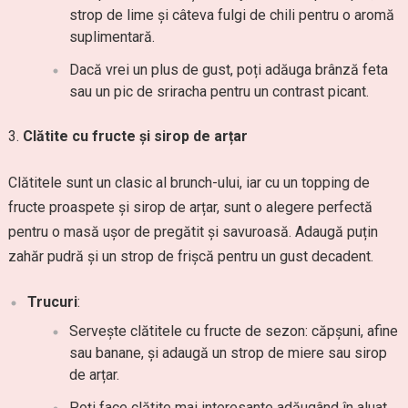
strop de lime și câteva fulgi de chili pentru o aromă
suplimentară.
Dacă vrei un plus de gust, poți adăuga brânză feta
sau un pic de sriracha pentru un contrast picant.
Clătite cu fructe și sirop de arțar
Clătitele sunt un clasic al brunch-ului, iar cu un topping de
fructe proaspete și sirop de arțar, sunt o alegere perfectă
pentru o masă ușor de pregătit și savuroasă. Adaugă puțin
zahăr pudră și un strop de frișcă pentru un gust decadent.
Trucuri
:
Servește clătitele cu fructe de sezon: căpșuni, afine
sau banane, și adaugă un strop de miere sau sirop
de arțar.
Poți face clătite mai interesante adăugând în aluat