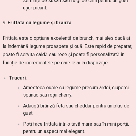
semințe de susan sau fulgi de chili pentru un gust
ușor picant.
Frittata cu legume și brânză
Frittata este o opțiune excelentă de brunch, mai ales dacă ai
la îndemână legume proaspete și ouă. Este rapid de preparat,
poate fi servită caldă sau rece și poate fi personalizată în
funcție de ingredientele pe care le ai la dispoziție.
Trucuri
:
Amestecă ouăle cu legume precum ardei, ciuperci,
spanac sau roșii cherry.
Adaugă brânză feta sau cheddar pentru un plus de
gust.
Poți face frittata într-o tavă mare sau în mini porții,
pentru un aspect mai elegant.