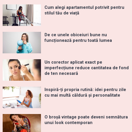
Cum alegi apartamentul potrivit pentru
stilul tău de viață
De ce unele obiceiuri bune nu
funcționează pentru toată lumea
Un corector aplicat exact pe
imperfecțiune reduce cantitatea de fond
de ten necesară
Inspiră-ți propria rutină: idei pentru zile
cu mai multă căldură și personalitate
O broșă vintage poate deveni semnătura
unui look contemporan