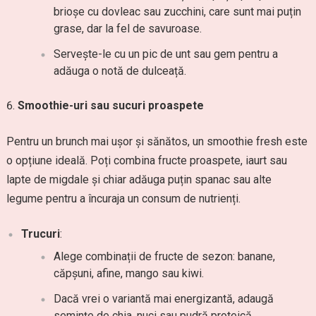
brioșe cu dovleac sau zucchini, care sunt mai puțin
grase, dar la fel de savuroase.
Servește-le cu un pic de unt sau gem pentru a
adăuga o notă de dulceață.
Smoothie-uri sau sucuri proaspete
Pentru un brunch mai ușor și sănătos, un smoothie fresh este
o opțiune ideală. Poți combina fructe proaspete, iaurt sau
lapte de migdale și chiar adăuga puțin spanac sau alte
legume pentru a încuraja un consum de nutrienți.
Trucuri
:
Alege combinații de fructe de sezon: banane,
căpșuni, afine, mango sau kiwi.
Dacă vrei o variantă mai energizantă, adaugă
semințe de chia, nuci sau pudră proteică.