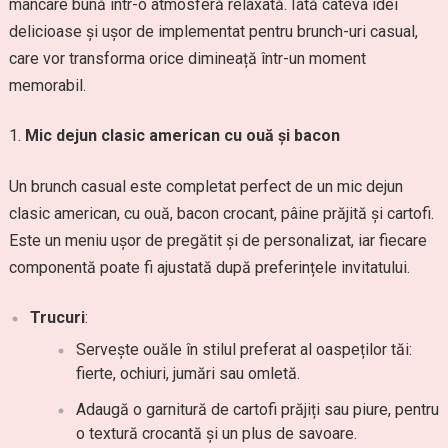
mâncare bună într-o atmosferă relaxată. Iată câteva idei
delicioase și ușor de implementat pentru brunch-uri casual,
care vor transforma orice dimineață într-un moment
memorabil.
Mic dejun clasic american cu ouă și bacon
Un brunch casual este completat perfect de un mic dejun
clasic american, cu ouă, bacon crocant, pâine prăjită și cartofi.
Este un meniu ușor de pregătit și de personalizat, iar fiecare
componentă poate fi ajustată după preferințele invitatului.
Trucuri
:
Servește ouăle în stilul preferat al oaspeților tăi:
fierte, ochiuri, jumări sau omletă.
Adaugă o garnitură de cartofi prăjiți sau piure, pentru
o textură crocantă și un plus de savoare.