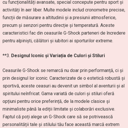
cu funcționalități avansate, special concepute pentru sport și
activități în aer liber. Multe modele includ cronometre precise,
funcții de măsurare a altitudinii și a presiunii atmosferice,
precum și senzori pentru direcție și temperatură. Aceste
caracteristici fac din ceasurile G-Shock parteneri de încredere
pentru alpiniști, călători și iubitori ai sporturilor extreme.
**3.
Designul Iconic și Variația de Culori și Stiluri
Ceasurile G-Shock se remarcă nu doar prin performanță, ci și
prin designul lor iconic. Caracterizate de o estetică robustă și
sportivă, aceste ceasuri au devenit un simbol al aventurii și al
spiritului neînfricat. Gama variată de culori și stiluri oferă
opțiuni pentru orice preferință, de la modele clasice și
minimaliste până la ediții limitate și colaborări exclusive.
Faptul că poți alege un G-Shock care să se potrivească
personalității tale și stilului tău face această marcă extrem