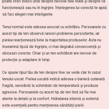
poate oferi indicii utile despre nevoile tale reale și despre ce
funcționează sau nu în îngrijire. Înțelegerea lui corectă te ajută
să faci alegeri mai inteligente.
Tenul normal este adesea asociat cu echilibru. Persoanele cu
acest tip de ten observă rareori probleme persistente, iar
pielea reacționează bine la majoritatea produselor. Asta nu
înseamnă lipsă de îngrijire, ci mai degrabă consecvență și
obiceiuri corecte. Chiar și un ten echilibrat are nevoie de
protecție și adaptare în timp.
Ce spune tipul tău de ten despre tine se vede clar în cazul
tenului uscat. Pielea uscată indică adesea o barieră cutanată
fragilă, sensibilă la schimbări de temperatură și produse
agresive. Persoanele cu acest tip de ten tind să fie mai
atente la detalii și la confort. Hidratarea internă și externă
este esențială pentru menținerea sănătății pielii.