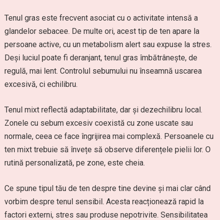
Tenul gras este frecvent asociat cu o activitate intensă a
glandelor sebacee. De multe ori, acest tip de ten apare la
persoane active, cu un metabolism alert sau expuse la stres.
Deși luciul poate fi deranjant, tenul gras îmbătrânește, de
regulă, mai lent. Controlul sebumului nu înseamnă uscarea
excesivă, ci echilibru.
Tenul mixt reflectă adaptabilitate, dar și dezechilibru local.
Zonele cu sebum excesiv coexistă cu zone uscate sau
normale, ceea ce face îngrijirea mai complexă. Persoanele cu
ten mixt trebuie să învețe să observe diferențele pielii lor. O
rutină personalizată, pe zone, este cheia.
Ce spune tipul tău de ten despre tine devine și mai clar când
vorbim despre tenul sensibil. Acesta reacționează rapid la
factori externi, stres sau produse nepotrivite. Sensibilitatea