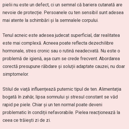
pielii nu este un defect, ci un semnal că bariera cutanată are
nevoie de protecție. Persoanele cu ten sensibil sunt adesea
mai atente la schimbări și la semnalele corpului.
Tenul acneic este adesea judecat superficial, dar realitatea
este mai complexă. Acneea poate reflecta dezechilibre
hormonale, stres cronic sau o rutină neadecvată. Nu este o
problemă de igienă, așa cum se crede frecvent. Abordarea
corectă presupune răbdare și soluții adaptate cauzei, nu doar
simptomelor.
Stilul de viață influențează puternic tipul de ten. Alimentația
bogată în zahăr, lipsa somnului și stresul constant se văd
rapid pe piele. Chiar și un ten normal poate deveni
problematic în condiții nefavorabile. Pielea reacționează la
ceea ce trăiești zi de zi.