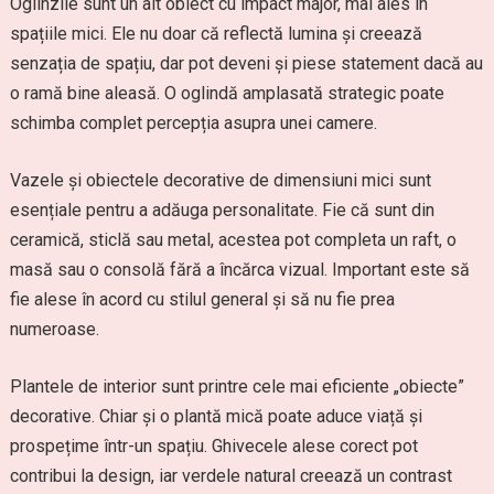
Oglinzile sunt un alt obiect cu impact major, mai ales în
spațiile mici. Ele nu doar că reflectă lumina și creează
senzația de spațiu, dar pot deveni și piese statement dacă au
o ramă bine aleasă. O oglindă amplasată strategic poate
schimba complet percepția asupra unei camere.
Vazele și obiectele decorative de dimensiuni mici sunt
esențiale pentru a adăuga personalitate. Fie că sunt din
ceramică, sticlă sau metal, acestea pot completa un raft, o
masă sau o consolă fără a încărca vizual. Important este să
fie alese în acord cu stilul general și să nu fie prea
numeroase.
Plantele de interior sunt printre cele mai eficiente „obiecte”
decorative. Chiar și o plantă mică poate aduce viață și
prospețime într-un spațiu. Ghivecele alese corect pot
contribui la design, iar verdele natural creează un contrast