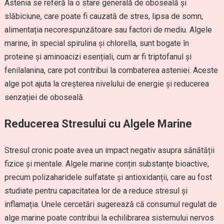
Astenia se referă la o stare generală de oboseală și
slăbiciune, care poate fi cauzată de stres, lipsa de somn,
alimentația necorespunzătoare sau factori de mediu. Algele
marine, în special spirulina și chlorella, sunt bogate în
proteine și aminoacizi esențiali, cum ar fi triptofanul și
fenilalanina, care pot contribui la combaterea asteniei. Aceste
alge pot ajuta la creșterea nivelului de energie și reducerea
senzației de oboseală.
Reducerea Stresului cu Algele Marine
Stresul cronic poate avea un impact negativ asupra sănătății
fizice și mentale. Algele marine conțin substanțe bioactive,
precum polizaharidele sulfatate și antioxidanții, care au fost
studiate pentru capacitatea lor de a reduce stresul și
inflamația. Unele cercetări sugerează că consumul regulat de
alge marine poate contribui la echilibrarea sistemului nervos