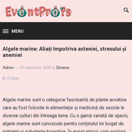
MENU
Algele marine: Aliați împotriva asteniei, stresului și
anemiei
Admin
— 25 noiembrie 2023
in
Diverse
0
Likes
Algele marine sunt o categorie fascinantă de plante acvatice
care au fost folosite în alimentație și medicină de secole în
diverse culturi din întreaga lume. Cu o gamă variată de specii,
algele marine sunt cunoscute pentru conținutul lor bogat de
nutrienți și substanțe bioactive. În acest articol, vom explora