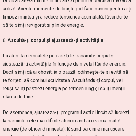
Dedica câteva minute în fiecare zi pentru a practica relaxarea
activă. Aceste momente de liniște pot face minuni pentru a-ți
limpezi mintea și a reduce tensiunea acumulată, lăsându-te
să te simți revigorat și plin de energie.
Ascultă-ți corpul și ajustează-ți activitățile
Fii atent la semnalele pe care ți le transmite corpul și
ajustează-ți activitățile în funcție de nivelul tău de energie.
Dacă simți că ai obosit, ia o pauză, odihnește-te și evită să
te forțezi să continui activitatea. Ascultându-ți corpul, vei
reuși să îți păstrezi energia pe termen lung și să îți menții
starea de bine.
De asemenea, ajustează-ți programul astfel încât să lucrezi
la sarcinile cele mai dificile atunci când ai cea mai multă
energie (de obicei dimineața), lăsând sarcinile mai ușoare