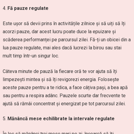
Fă pauze regulate
Este ușor să devii prins în activitățile zilnice și să uiți să îți
acorzi pauze, dar acest lucru poate duce la epuizare și
scăderea performanței pe parcursul zilei. Fă-ți un obicei din a
lua pauze regulate, mai ales dacă lucrezi la birou sau stai
mult timp într-un singur loc.
Câteva minute de pauză la fiecare oră te vor ajuta să îți
limpezești mintea și să îți revigorezi energia. Folosește
aceste pauze pentru a te ridica, a face câțiva pași, a bea apă
sau pentru a respira adânc. Pauzele scurte dar frecvente te
ajută să rămâi concentrat și energizat pe tot parcursul zilei.
Mănâncă mese echilibrate la intervale regulate
În loc să mănânci trei mese mari pe zi, încearcă să îți