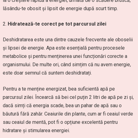
la o creștere rapidă a energiei, urmată de o scădere bruscă,
lăsându-te obosit și lipsit de energie după scurt timp.
Hidratează-te corect pe tot parcursul zilei
Deshidratarea este una dintre cauzele frecvente ale oboselii
și lipsei de energie. Apa este esențială pentru procesele
metabolice și pentru menținerea unei funcționări corecte a
organismului. De multe ori, când simțim că nu avem energie,
este doar semnul că suntem deshidratați.
Pentru a te menține energizat, bea suficientă apă pe
parcursul zilei. Încearcă să bei cel puțin 2 litri de apă pe zi și,
dacă simți că energia scade, bea un pahar de apă sau o
băutură fără zahăr. Ceaiurile din plante, cum ar fi ceaiul verde
sau ceaiul de mentă, pot fi o opțiune excelentă pentru
hidratare și stimularea energiei.