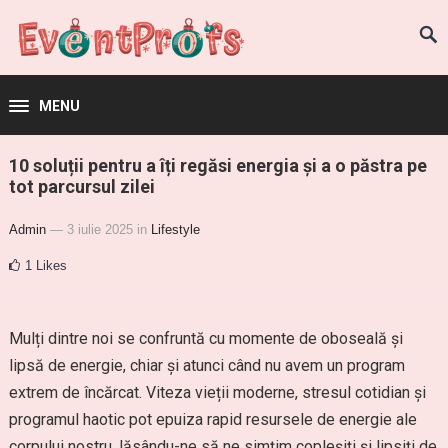
MENU
10 soluții pentru a îți regăsi energia și a o păstra pe
tot parcursul zilei
Admin
— 3 iulie 2025
in
Lifestyle
1
Likes
Mulți dintre noi se confruntă cu momente de oboseală și
lipsă de energie, chiar și atunci când nu avem un program
extrem de încărcat. Viteza vieții moderne, stresul cotidian și
programul haotic pot epuiza rapid resursele de energie ale
corpului nostru, lăsându-ne să ne simțim copleșiți și lipsiți de