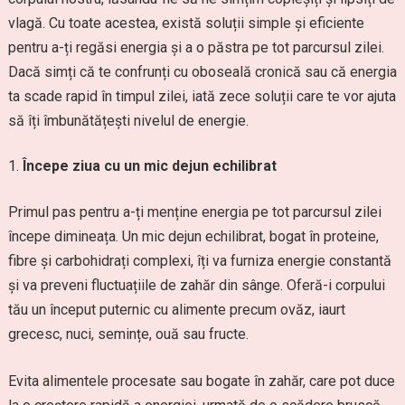
vlagă. Cu toate acestea, există soluții simple și eficiente
pentru a-ți regăsi energia și a o păstra pe tot parcursul zilei.
Dacă simți că te confrunți cu oboseală cronică sau că energia
ta scade rapid în timpul zilei, iată zece soluții care te vor ajuta
să îți îmbunătățești nivelul de energie.
Începe ziua cu un mic dejun echilibrat
Primul pas pentru a-ți menține energia pe tot parcursul zilei
începe dimineața. Un mic dejun echilibrat, bogat în proteine,
fibre și carbohidrați complexi, îți va furniza energie constantă
și va preveni fluctuațiile de zahăr din sânge. Oferă-i corpului
tău un început puternic cu alimente precum ovăz, iaurt
grecesc, nuci, semințe, ouă sau fructe.
Evita alimentele procesate sau bogate în zahăr, care pot duce