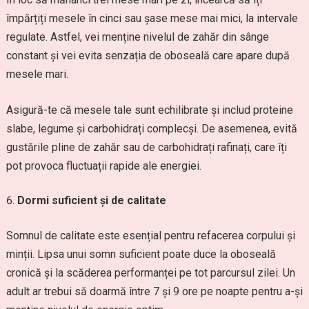
împărțiți mesele în cinci sau șase mese mai mici, la intervale
regulate. Astfel, vei menține nivelul de zahăr din sânge
constant și vei evita senzația de oboseală care apare după
mesele mari.
Asigură-te că mesele tale sunt echilibrate și includ proteine
slabe, legume și carbohidrați complecși. De asemenea, evită
gustările pline de zahăr sau de carbohidrați rafinați, care îți
pot provoca fluctuații rapide ale energiei.
Dormi suficient și de calitate
Somnul de calitate este esențial pentru refacerea corpului și
minții. Lipsa unui somn suficient poate duce la oboseală
cronică și la scăderea performanței pe tot parcursul zilei. Un
adult ar trebui să doarmă între 7 și 9 ore pe noapte pentru a-și