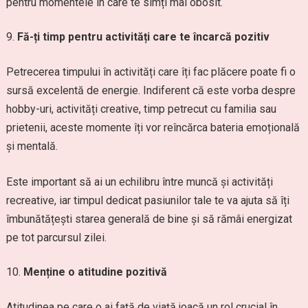
pentru momentele în care te simți mai obosit.
Fă-ți timp pentru activități care te încarcă pozitiv
Petrecerea timpului în activități care îți fac plăcere poate fi o
sursă excelentă de energie. Indiferent că este vorba despre
hobby-uri, activități creative, timp petrecut cu familia sau
prietenii, aceste momente îți vor reîncărca bateria emoțională
și mentală.
Este important să ai un echilibru între muncă și activități
recreative, iar timpul dedicat pasiunilor tale te va ajuta să îți
îmbunătățești starea generală de bine și să rămâi energizat
pe tot parcursul zilei.
Menține o atitudine pozitivă
Atitudinea pe care o ai față de viață joacă un rol crucial în