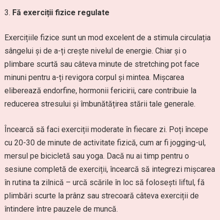
Fă exerciții fizice regulate
Exercițiile fizice sunt un mod excelent de a stimula circulația
sângelui și de a-ți crește nivelul de energie. Chiar și o
plimbare scurtă sau câteva minute de stretching pot face
minuni pentru a-ți revigora corpul și mintea. Mișcarea
eliberează endorfine, hormonii fericirii, care contribuie la
reducerea stresului și îmbunătățirea stării tale generale.
Încearcă să faci exerciții moderate în fiecare zi. Poți începe
cu 20-30 de minute de activitate fizică, cum ar fi jogging-ul,
mersul pe bicicletă sau yoga. Dacă nu ai timp pentru o
sesiune completă de exerciții, încearcă să integrezi mișcarea
în rutina ta zilnică – urcă scările în loc să folosești liftul, fă
plimbări scurte la prânz sau strecoară câteva exerciții de
întindere între pauzele de muncă.