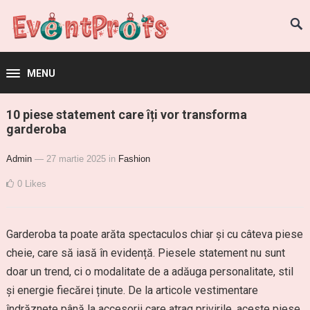
MENU
10 piese statement care îți vor transforma
garderoba
Admin
— 27 martie 2025
in
Fashion
0
Likes
Garderoba ta poate arăta spectaculos chiar și cu câteva piese
cheie, care să iasă în evidență. Piesele statement nu sunt
doar un trend, ci o modalitate de a adăuga personalitate, stil
și energie fiecărei ținute. De la articole vestimentare
îndrăznețe până la accesorii care atrag privirile, aceste piese