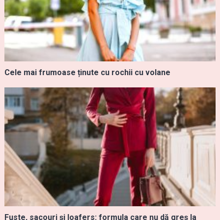
Cele mai frumoase ținute cu rochii cu volane
Fuste, sacouri și loafers: formula care nu dă greș la